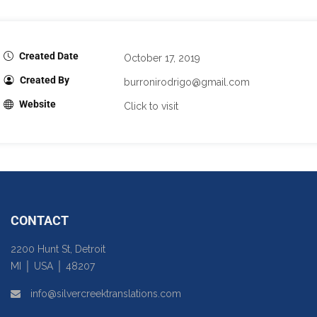
Created Date
October 17, 2019
Created By
burronirodrigo@gmail.com
Website
Click to visit
CONTACT
2200 Hunt St, Detroit
MI │ USA │ 48207
info@silvercreektranslations.com