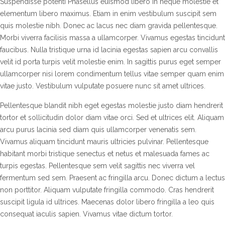
Suspendisse potenti Phasellus euismod libero in neque molestie et
elementum libero maximus. Etiam in enim vestibulum suscipit sem
quis molestie nibh. Donec ac lacus nec diam gravida pellentesque.
Morbi viverra facilisis massa a ullamcorper. Vivamus egestas tincidunt
faucibus. Nulla tristique urna id lacinia egestas sapien arcu convallis
velit id porta turpis velit molestie enim. In sagittis purus eget semper
ullamcorper nisi lorem condimentum tellus vitae semper quam enim
vitae justo. Vestibulum vulputate posuere nunc sit amet ultrices.
Pellentesque blandit nibh eget egestas molestie justo diam hendrerit
tortor et sollicitudin dolor diam vitae orci. Sed et ultrices elit. Aliquam
arcu purus lacinia sed diam quis ullamcorper venenatis sem.
Vivamus aliquam tincidunt mauris ultricies pulvinar. Pellentesque
habitant morbi tristique senectus et netus et malesuada fames ac
turpis egestas. Pellentesque sem velit sagittis nec viverra vel
fermentum sed sem. Praesent ac fringilla arcu. Donec dictum a lectus
non porttitor. Aliquam vulputate fringilla commodo. Cras hendrerit
suscipit ligula id ultrices. Maecenas dolor libero fringilla a leo quis
consequat iaculis sapien. Vivamus vitae dictum tortor.