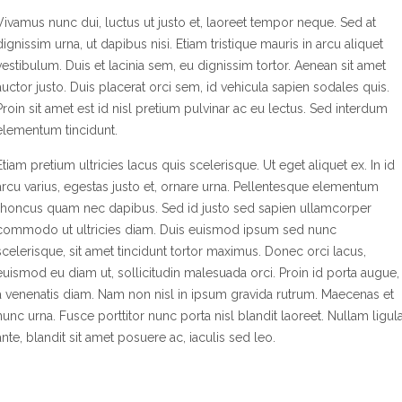
Vivamus nunc dui, luctus ut justo et, laoreet tempor neque. Sed at
dignissim urna, ut dapibus nisi. Etiam tristique mauris in arcu aliquet
vestibulum. Duis et lacinia sem, eu dignissim tortor. Aenean sit amet
auctor justo. Duis placerat orci sem, id vehicula sapien sodales quis.
Proin sit amet est id nisl pretium pulvinar ac eu lectus. Sed interdum
elementum tincidunt.
Etiam pretium ultricies lacus quis scelerisque. Ut eget aliquet ex. In id
arcu varius, egestas justo et, ornare urna. Pellentesque elementum
rhoncus quam nec dapibus. Sed id justo sed sapien ullamcorper
commodo ut ultricies diam. Duis euismod ipsum sed nunc
scelerisque, sit amet tincidunt tortor maximus. Donec orci lacus,
euismod eu diam ut, sollicitudin malesuada orci. Proin id porta augue,
a venenatis diam. Nam non nisl in ipsum gravida rutrum. Maecenas et
nunc urna. Fusce porttitor nunc porta nisl blandit laoreet. Nullam ligul
ante, blandit sit amet posuere ac, iaculis sed leo.