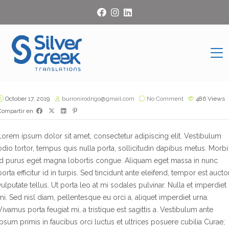
October 17, 2019
burronirodrigo@gmail.com
No Comment
486
Views
Compartir en
Lorem ipsum dolor sit amet, consectetur adipiscing elit. Vestibulum
odio tortor, tempus quis nulla porta, sollicitudin dapibus metus. Morbi
id purus eget magna lobortis congue. Aliquam eget massa in nunc
porta efficitur id in turpis. Sed tincidunt ante eleifend, tempor est auctor
vulputate tellus. Ut porta leo at mi sodales pulvinar. Nulla et imperdiet
mi. Sed nisl diam, pellentesque eu orci a, aliquet imperdiet urna.
Vivamus porta feugiat mi, a tristique est sagittis a. Vestibulum ante
ipsum primis in faucibus orci luctus et ultrices posuere cubilia Curae;