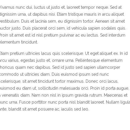
Vivamus nunc dui, luctus ut justo et, laoreet tempor neque. Sed at
dignissim urna, ut dapibus nisi. Etiam tristique mauris in arcu aliquet
vestibulum. Duis et lacinia sem, eu dignissim tortor. Aenean sit amet
auctor justo. Duis placerat orci sem, id vehicula sapien sodales quis.
Proin sit amet est id nisl pretium pulvinar ac eu lectus. Sed interdum
elementum tincidunt.
Etiam pretium ultricies lacus quis scelerisque. Ut eget aliquet ex. In id
arcu varius, egestas justo et, ornare urna. Pellentesque elementum
rhoncus quam nec dapibus. Sed id justo sed sapien ullamcorper
commodo ut ultricies diam. Duis euismod ipsum sed nunc
scelerisque, sit amet tincidunt tortor maximus. Donec orci lacus,
euismod eu diam ut, sollicitudin malesuada orci. Proin id porta augue,
a venenatis diam. Nam non nisl in ipsum gravida rutrum. Maecenas et
nunc urna. Fusce porttitor nunc porta nisl blandit laoreet. Nullam ligul
ante, blandit sit amet posuere ac, iaculis sed leo.