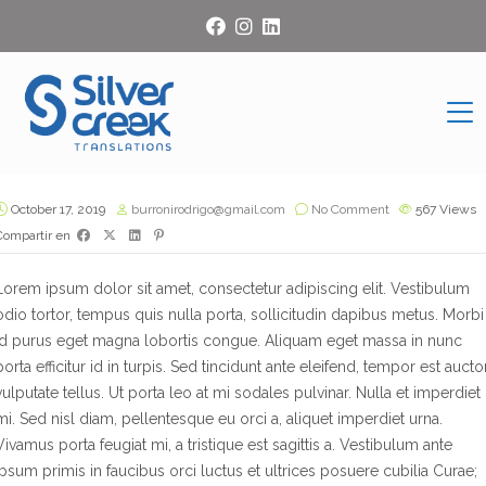
October 17, 2019
burronirodrigo@gmail.com
No Comment
567
Views
Compartir en
Lorem ipsum dolor sit amet, consectetur adipiscing elit. Vestibulum
odio tortor, tempus quis nulla porta, sollicitudin dapibus metus. Morbi
id purus eget magna lobortis congue. Aliquam eget massa in nunc
porta efficitur id in turpis. Sed tincidunt ante eleifend, tempor est auctor
vulputate tellus. Ut porta leo at mi sodales pulvinar. Nulla et imperdiet
mi. Sed nisl diam, pellentesque eu orci a, aliquet imperdiet urna.
Vivamus porta feugiat mi, a tristique est sagittis a. Vestibulum ante
ipsum primis in faucibus orci luctus et ultrices posuere cubilia Curae;